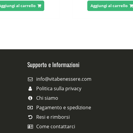
originale
attuale
originale
at
Aggiungi al carrello
Aggiungi al carrello
era:
è:
era:
è:
78,00 €.
39,00 €.
75,00 €.
39
Supporto e Informazioni
info@vitabenessere.com
Politica sulla privacy
Chi siamo
Pagamento e spedizione
Resi e rimborsi
Come contattarci