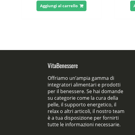
originale
attuale
Aggiungi al carrello
era:
è:
80,00 €.
39,00 €.
VitaBenessere
Offriamo un’ampia gamma di
integratori alimentari e prodotti
per il benessere. Se hai domande
su categorie come la cura della
pelle, il supporto energetico, il
relax o altri articoli, il nostro team
è a tua disposizione per fornirti
tutte le informazioni necessarie.