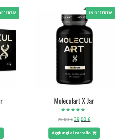
OFFERTA!
IN OFFERTA!
er
Moleculart X Jar
Valutato
Il
Il
39,00
€
75,00
€
5.00
su 5
ezzo
prezzo
prezzo
tuale
originale
attuale
Aggiungi al carrello