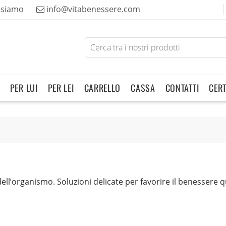
 siamo
info@vitabenessere.com
Search
for
products
PER LUI
PER LEI
CARRELLO
CASSA
CONTATTI
CERT
dell’organismo. Soluzioni delicate per favorire il benessere 