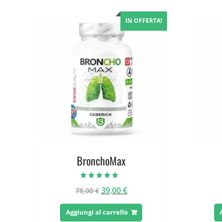
IN OFFERTA!
BronchoMax
Valutato
Il
Il
39,00
€
78,00
€
5.00
su 5
prezzo
prezzo
originale
attuale
Aggiungi al carrello