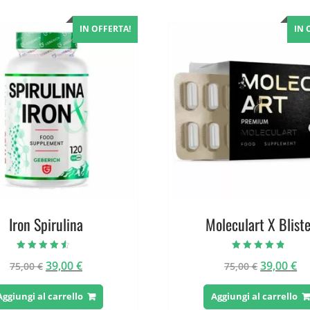
IN OFFERTA!
IN 
Iron Spirulina
Moleculart X Blist
Valutato
Valutato
Il
Il
Il
Il
39,00
€
39,00
€
75,00
€
75,00
€
4.17
4.50
su 5
su 5
prezzo
prezzo
prezzo
pr
originale
attuale
originale
at
Aggiungi al carrello
Aggiungi al carrello