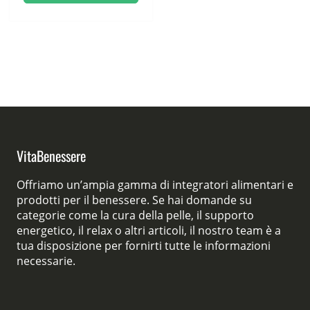
era:
è:
78,00 €.
39,00 €.
VitaBenessere
Offriamo un’ampia gamma di integratori alimentari e
prodotti per il benessere. Se hai domande su
categorie come la cura della pelle, il supporto
energetico, il relax o altri articoli, il nostro team è a
tua disposizione per fornirti tutte le informazioni
necessarie.