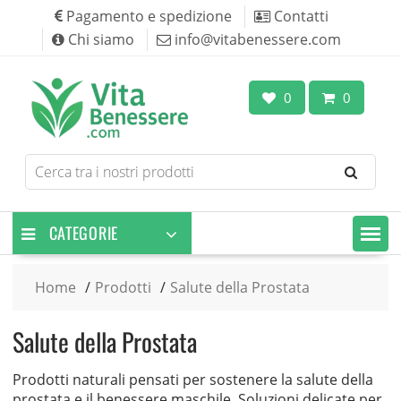
Skip
Pagamento e spedizione
Contatti
to
Chi siamo
info@vitabenessere.com
content
0
0
Search
for
products
CATEGORIE
Home
Prodotti
Salute della Prostata
Salute della Prostata
Prodotti naturali pensati per sostenere la salute della
prostata e il benessere maschile. Soluzioni delicate per