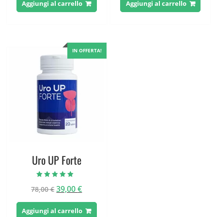
originale
attuale
originale
attuale
Aggiungi al carrello
Aggiungi al carrello
era:
è:
era:
è:
59,00 €.
39,00 €.
79,00 €.
39,00 €.
IN OFFERTA!
Uro UP Forte
Valutato
Il
Il
39,00
€
78,00
€
5.00
su 5
prezzo
prezzo
originale
attuale
Aggiungi al carrello