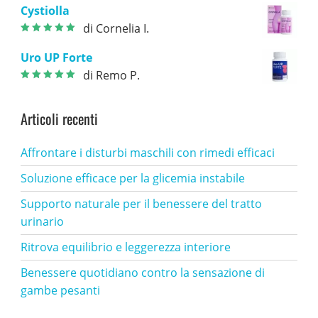
3
su 5
Cystiolla
di Cornelia I.
Valutato
5
su
5
Uro UP Forte
di Remo P.
Valutato
5
su
5
Articoli recenti
Affrontare i disturbi maschili con rimedi efficaci
Soluzione efficace per la glicemia instabile
Supporto naturale per il benessere del tratto
urinario
Ritrova equilibrio e leggerezza interiore
Benessere quotidiano contro la sensazione di
gambe pesanti