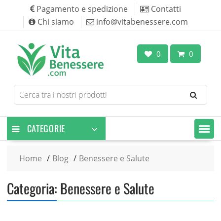
Skip
Pagamento e spedizione
Contatti
to
Chi siamo
info@vitabenessere.com
content
0
0
Search
for
products
CATEGORIE
Home
Blog
Benessere e Salute
Categoria:
Benessere e Salute