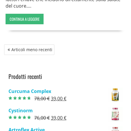
del cuore….
CONTINUA A LEGGERE
Navigazione
Articoli meno recenti
articoli
Prodotti recenti
Curcuma Complex
Il
Il
78,00
€
39,00
€
Valutato
4.40
prezzo
prezzo
su 5
Cystinorm
originale
attuale
Il
Il
76,00
€
39,00
€
era:
è:
Valutato
4.50
prezzo
prezzo
su 5
78,00 €.
39,00 €.
Artroflex Active