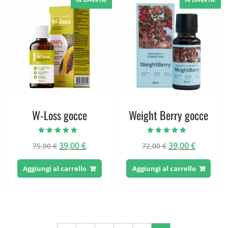
IN OFFERTA!
IN OFFERTA!
W-Loss gocce
Weight Berry gocce
Valutato
Valutato
Il
Il
Il
Il
39,00
€
39,00
€
75,00
€
72,00
€
4.57
4.50
su 5
su 5
prezzo
prezzo
prezzo
prezzo
originale
attuale
originale
attuale
Aggiungi al carrello
Aggiungi al carrello
era:
è:
era:
è:
75,00 €.
39,00 €.
72,00 €.
39,00 €.