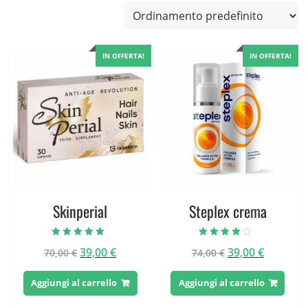
IN OFFERTA!
IN OFFERTA!
Skinperial
Steplex crema
Valutato
Valutato
Il
Il
Il
Il
39,00
€
39,00
€
70,00
€
74,00
€
4.75
3.60
su 5
su 5
prezzo
prezzo
prezzo
prezzo
originale
attuale
originale
attuale
Aggiungi al carrello
Aggiungi al carrello
era:
è:
era:
è: