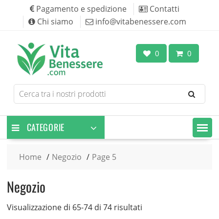
Skip
Pagamento e spedizione
Contatti
to
Chi siamo
info@vitabenessere.com
content
0
0
Search
for
products
CATEGORIE
Home
Negozio
Page 5
Negozio
Visualizzazione di 65-74 di 74 risultati