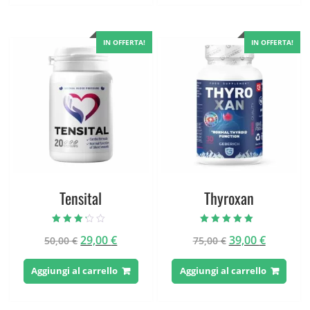
70,00 €.
39,00 €.
74,00 €.
39,00 €.
IN OFFERTA!
IN OFFERTA!
Tensital
Thyroxan
Valutato
Valutato
Il
Il
Il
Il
29,00
€
39,00
€
50,00
€
75,00
€
3.00
5.00
su 5
su 5
prezzo
prezzo
prezzo
prezzo
originale
attuale
originale
attuale
Aggiungi al carrello
Aggiungi al carrello
era:
è:
era:
è:
50,00 €.
29,00 €.
75,00 €.
39,00 €.