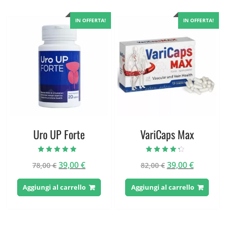
IN OFFERTA!
IN OFFERTA!
Uro UP Forte
VariCaps Max
Valutato
Valutato
Il
Il
Il
Il
39,00
€
39,00
€
78,00
€
82,00
€
5.00
4.00
su 5
su 5
prezzo
prezzo
prezzo
prezzo
originale
attuale
originale
attuale
Aggiungi al carrello
Aggiungi al carrello
era:
è:
era:
è:
78,00 €.
39,00 €.
82,00 €.
39,00 €.