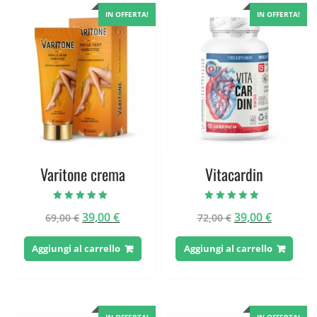
IN OFFERTA!
IN OFFERTA!
Varitone crema
Vitacardin
Valutato
Valutato
Il
Il
Il
Il
39,00
€
39,00
€
69,00
€
72,00
€
4.71
4.80
su 5
su 5
prezzo
prezzo
prezzo
prezzo
originale
attuale
originale
attuale
Aggiungi al carrello
Aggiungi al carrello
era:
è:
era:
è:
69,00 €.
39,00 €.
72,00 €.
39,00 €.