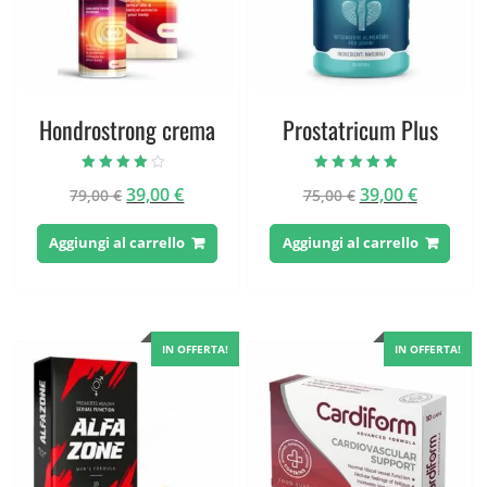
Hondrostrong crema
Prostatricum Plus
Valutato
Valutato
Il
Il
Il
Il
39,00
€
39,00
€
79,00
€
75,00
€
3.67
4.50
su 5
su 5
prezzo
prezzo
prezzo
prezzo
originale
attuale
originale
attuale
Aggiungi al carrello
Aggiungi al carrello
era:
è:
era:
è:
79,00 €.
39,00 €.
75,00 €.
39,00 €.
IN OFFERTA!
IN OFFERTA!