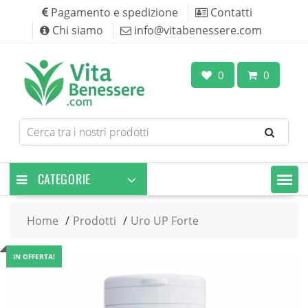
Skip
Pagamento e spedizione
Contatti
to
Chi siamo
info@vitabenessere.com
content
0
0
Search
for
products
CATEGORIE
Home
Prodotti
Uro UP Forte
IN OFFERTA!