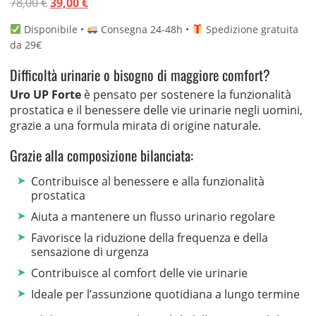
Il
Il
78,00
€
39,00
€
su 5 su
base di
prezzo
prezzo
recensioni
Disponibile •
Consegna 24-48h •
Spedizione gratuita
originale
attuale
da 29€
era:
è:
78,00 €.
39,00 €.
Difficoltà urinarie o bisogno di maggiore comfort?
Uro UP Forte
è pensato per sostenere la funzionalità
prostatica e il benessere delle vie urinarie negli uomini,
grazie a una formula mirata di origine naturale.
Grazie alla composizione bilanciata:
Contribuisce al benessere e alla funzionalità
prostatica
Aiuta a mantenere un flusso urinario regolare
Favorisce la riduzione della frequenza e della
sensazione di urgenza
Contribuisce al comfort delle vie urinarie
Ideale per l’assunzione quotidiana a lungo termine