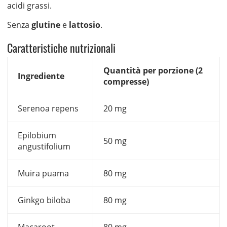
acidi grassi.
Senza
glutine
e
lattosio
.
Caratteristiche nutrizionali
Quantità per porzione (2
Ingrediente
compresse)
Serenoa repens
20 mg
Epilobium
50 mg
angustifolium
Muira puama
80 mg
Ginkgo biloba
80 mg