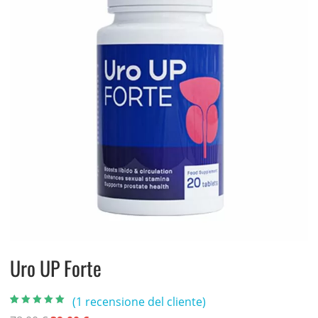
Uro UP Forte
(
1
recensione del cliente)
Valutato
1
5.00