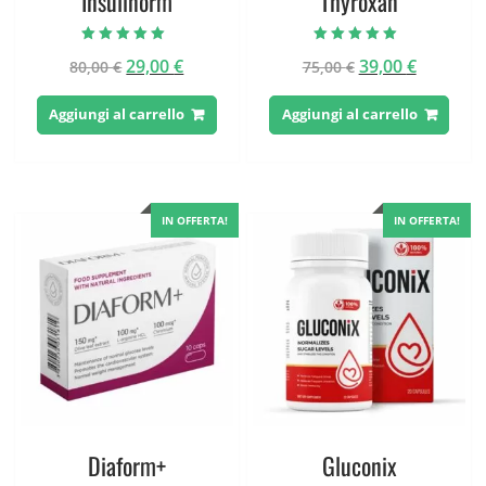
Insulinorm
Thyroxan
Valutato
Valutato
Il
Il
Il
Il
29,00
€
39,00
€
80,00
€
75,00
€
4.63
5.00
su 5
su 5
prezzo
prezzo
prezzo
prezzo
originale
attuale
originale
attuale
Aggiungi al carrello
Aggiungi al carrello
era:
è:
era:
è:
80,00 €.
29,00 €.
75,00 €.
39,00 €.
IN OFFERTA!
IN OFFERTA!
Diaform+
Gluconix