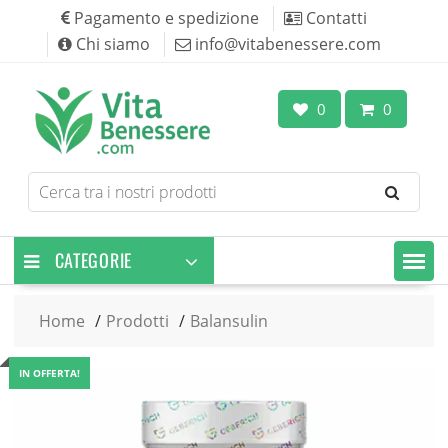
Skip
Pagamento e spedizione
Contatti
to
Chi siamo
info@vitabenessere.com
content
0
0
Search
for
products
CATEGORIE
Home
Prodotti
Balansulin
IN OFFERTA!