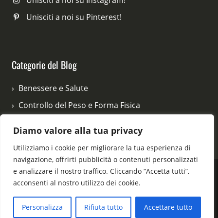
Unisciti a noi su Pinterest!
Categorie del Blog
Benessere e Salute
Controllo del Peso e Forma Fisica
Difese Immunitarie e Prevenzione
Diamo valore alla tua privacy
Salute Femminile e Maschile
Utilizziamo i cookie per migliorare la tua esperienza di
navigazione, offrirti pubblicità o contenuti personalizzati
e analizzare il nostro traffico. Cliccando “Accetta tutti”,
acconsenti al nostro utilizzo dei cookie.
© 2026 vitabenessere.com - Tutti i diritti riservati.
Personalizza
Rifiuta tutto
Accettare tutto