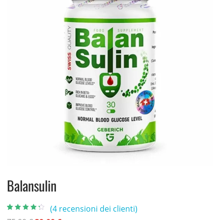
Balansulin
(
4
recensioni dei clienti)
Valutato
4
4.00