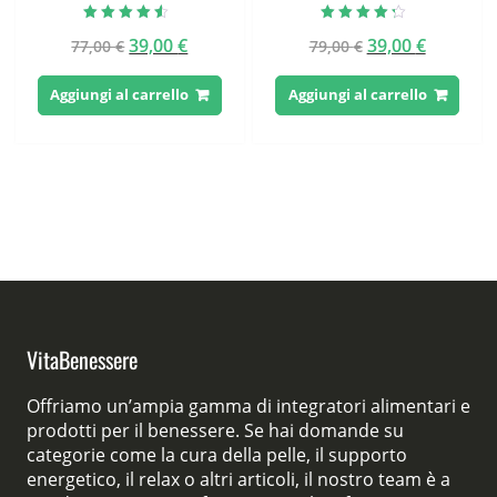
Valutato
Valutato
Il
Il
Il
Il
39,00
€
39,00
€
77,00
€
79,00
€
4.25
4.00
su 5
su 5
prezzo
prezzo
prezzo
prezzo
originale
attuale
originale
attuale
Aggiungi al carrello
Aggiungi al carrello
era:
è:
era:
è:
77,00 €.
39,00 €.
79,00 €.
39,00 €.
VitaBenessere
Offriamo un’ampia gamma di integratori alimentari e
prodotti per il benessere. Se hai domande su
categorie come la cura della pelle, il supporto
energetico, il relax o altri articoli, il nostro team è a