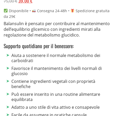
Il
Il
75,00
€
39,00
€
su 5 su
base di
prezzo
prezzo
recensioni
Disponibile •
Consegna 24-48h •
Spedizione gratuita
originale
attuale
da 29€
era:
è:
Balansulin è pensato per contribuire al mantenimento
75,00 €.
39,00 €.
dell’equilibrio glicemico con ingredienti mirati alla
regolazione del metabolismo glucidico.
Supporto quotidiano per il benessere:
Aiuta a sostenere il normale metabolismo dei
carboidrati
Favorisce il mantenimento dei livelli normali di
glucosio
Contiene ingredienti vegetali con proprietà
benefiche
Può essere inserito in una routine alimentare
equilibrata
Adatto a uno stile di vita attivo e consapevole
Facile da assumere in pratiche capsule