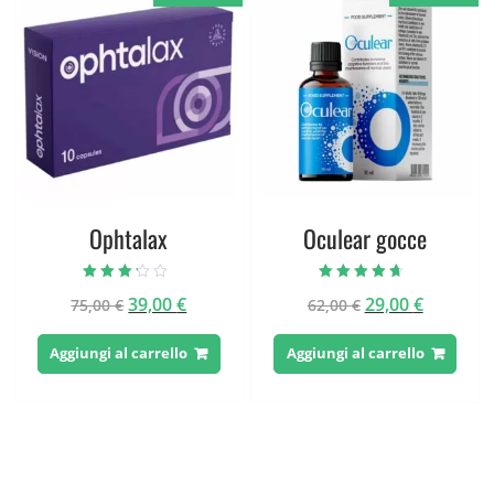
Ophtalax
Oculear gocce
Valutato
Valutato
Il
Il
Il
Il
39,00
€
29,00
€
75,00
€
62,00
€
3.00
4.33
su 5
su 5
prezzo
prezzo
prezzo
prezzo
originale
attuale
originale
attuale
Aggiungi al carrello
Aggiungi al carrello
era:
è:
era:
è:
75,00 €.
39,00 €.
62,00 €.
29,00 €.