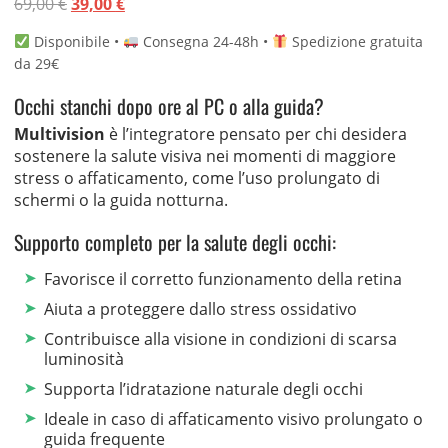
Il
Il
69,00
€
39,00
€
su 5 su
base di
prezzo
prezzo
recensioni
Disponibile •
Consegna 24-48h •
Spedizione gratuita
originale
attuale
da 29€
era:
è:
69,00 €.
39,00 €.
Occhi stanchi dopo ore al PC o alla guida?
Multivision
è l’integratore pensato per chi desidera
sostenere la salute visiva nei momenti di maggiore
stress o affaticamento, come l’uso prolungato di
schermi o la guida notturna.
Supporto completo per la salute degli occhi:
Favorisce il corretto funzionamento della retina
Aiuta a proteggere dallo stress ossidativo
Contribuisce alla visione in condizioni di scarsa
luminosità
Supporta l’idratazione naturale degli occhi
Ideale in caso di affaticamento visivo prolungato o
guida frequente