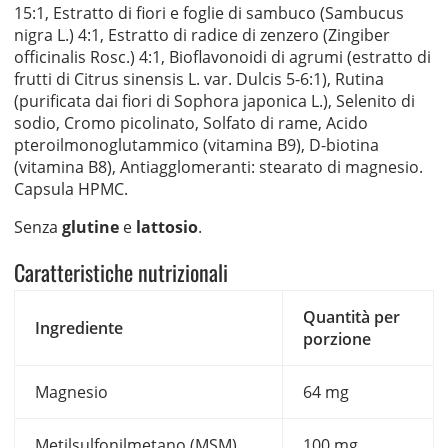
15:1, Estratto di fiori e foglie di sambuco (Sambucus
nigra L.) 4:1, Estratto di radice di zenzero (Zingiber
officinalis Rosc.) 4:1, Bioflavonoidi di agrumi (estratto di
frutti di Citrus sinensis L. var. Dulcis 5-6:1), Rutina
(purificata dai fiori di Sophora japonica L.), Selenito di
sodio, Cromo picolinato, Solfato di rame, Acido
pteroilmonoglutammico (vitamina B9), D-biotina
(vitamina B8), Antiagglomeranti: stearato di magnesio.
Capsula HPMC.
Senza
glutine
e
lattosio
.
Caratteristiche nutrizionali
Quantità per
Ingrediente
porzione
Magnesio
64 mg
Metilsulfonilmetano (MSM)
100 mg