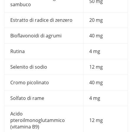
50 mg
sambuco
Estratto di radice di zenzero
20 mg
Bioflavonoidi di agrumi
40 mg
Rutina
4 mg
Selenito di sodio
12 mg
Cromo picolinato
40 mg
Solfato di rame
4 mg
Acido
pteroilmonoglutammico
12 mg
(vitamina B9)