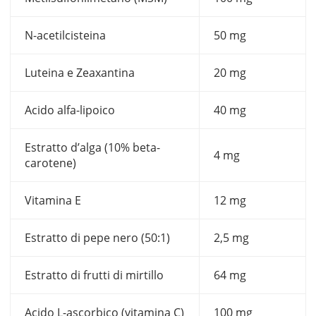
N-acetilcisteina
50 mg
Luteina e Zeaxantina
20 mg
Acido alfa-lipoico
40 mg
Estratto d’alga (10% beta-
4 mg
carotene)
Vitamina E
12 mg
Estratto di pepe nero (50:1)
2,5 mg
Estratto di frutti di mirtillo
64 mg
Acido L-ascorbico (vitamina C)
100 mg