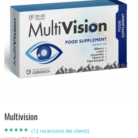
Multivision
(
12
recensioni dei clienti)
Valutato
12
4.58