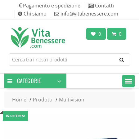
Skip
Pagamento e spedizione
Contatti
to
Chi siamo
info@vitabenessere.com
content
0
0
Search
for
products
CATEGORIE
Home
Prodotti
Multivision
IN OFFERTA!