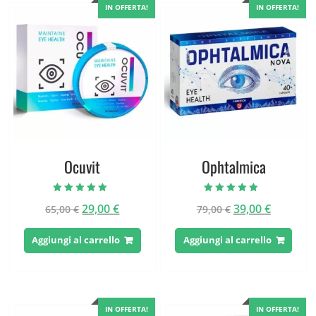
IN OFFERTA!
IN OFFERTA!
Ocuvit
Ophtalmica
Valutato
Valutato
Il
Il
Il
Il
29,00
€
39,00
€
65,00
€
79,00
€
5.00
4.50
su 5
su 5
prezzo
prezzo
prezzo
prezzo
originale
attuale
originale
attuale
Aggiungi al carrello
Aggiungi al carrello
era:
è:
era:
è:
65,00 €.
29,00 €.
79,00 €.
39,00 €.
IN OFFERTA!
IN OFFERTA!