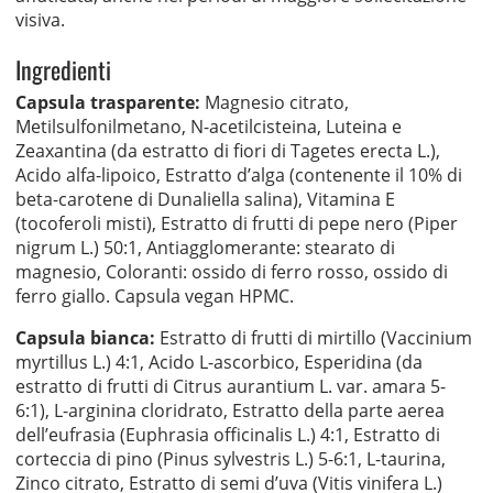
visiva.
Ingredienti
Capsula trasparente:
Magnesio citrato,
Metilsulfonilmetano, N-acetilcisteina, Luteina e
Zeaxantina (da estratto di fiori di Tagetes erecta L.),
Acido alfa-lipoico, Estratto d’alga (contenente il 10% di
beta-carotene di Dunaliella salina), Vitamina E
(tocoferoli misti), Estratto di frutti di pepe nero (Piper
nigrum L.) 50:1, Antiagglomerante: stearato di
magnesio, Coloranti: ossido di ferro rosso, ossido di
ferro giallo. Capsula vegan HPMC.
Capsula bianca:
Estratto di frutti di mirtillo (Vaccinium
myrtillus L.) 4:1, Acido L-ascorbico, Esperidina (da
estratto di frutti di Citrus aurantium L. var. amara 5-
6:1), L-arginina cloridrato, Estratto della parte aerea
dell’eufrasia (Euphrasia officinalis L.) 4:1, Estratto di
corteccia di pino (Pinus sylvestris L.) 5-6:1, L-taurina,
Zinco citrato, Estratto di semi d’uva (Vitis vinifera L.)