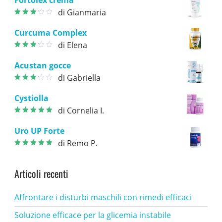
Fortolex crema
di Gianmaria
Valutato
3
su 5
Curcuma Complex
di Elena
Valutato
3
su 5
Acustan gocce
di Gabriella
Valutato
3
su 5
Cystiolla
di Cornelia I.
Valutato
5
su
5
Uro UP Forte
di Remo P.
Valutato
5
su
5
Articoli recenti
Affrontare i disturbi maschili con rimedi efficaci
Soluzione efficace per la glicemia instabile