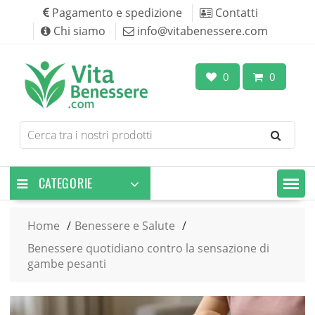
Skip
Pagamento e spedizione
Contatti
to
Chi siamo
info@vitabenessere.com
content
0
0
Search
for
products
CATEGORIE
Home
Benessere e Salute
Benessere quotidiano contro la sensazione di
gambe pesanti