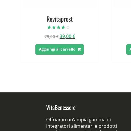
Revitaprost
Valutato
Il
Il
39,00
€
79,00
€
3.50
su 5
prezzo
prezzo
originale
attuale
Aggiungi al carrello
era:
è:
79,00 €.
39,00 €.
VitaBenessere
Offriamo un’ampia gamma di
integratori alimentari e prodotti