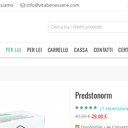
 siamo
info@vitabenessere.com
Search
for
products
PER LUI
PER LEI
CARRELLO
CASSA
CONTATTI
CERT
Predstonorm
(
1
recensione
Valutato
1
5.00
Il
Il
49,00
€
29,00
€
su 5 su
base di
prezzo
prezzo
recensioni
Disponibile •
Consegn