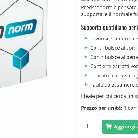
originale
attuale
Predstonorm è pensato p
era:
è:
supportare il normale f
49,00 €.
29,00 €.
Supporto quotidiano per l
Favorisce la normale
Contribuisce al comf
Contribuisce al bene
Contiene estratti veg
Indicato per l’uso r
Facile da assumere c
Ideale per chi cerca un 
Prezzo per unità:
1 conf
Predstonorm
Aggiungi a
quantità