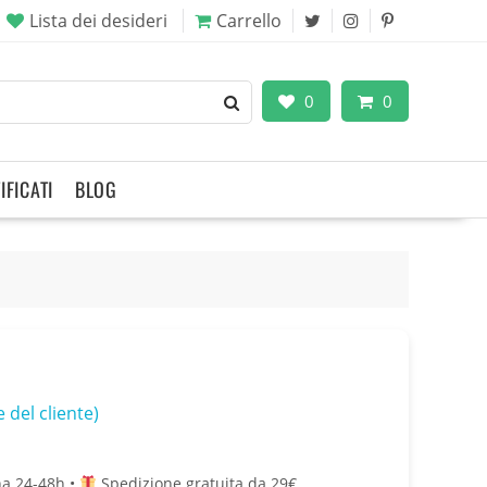
Lista dei desideri
Carrello
0
0
IFICATI
BLOG
 del cliente)
a 24-48h •
Spedizione gratuita da 29€