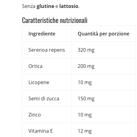
Senza
glutine
e
lattosio
.
Caratteristiche nutrizionali
Ingrediente
Quantità per porzione
Serenoa repens
320 mg
Ortica
200 mg
Licopene
10 mg
Semi di zucca
150 mg
Zinco
10 mg
Vitamina E
12 mg