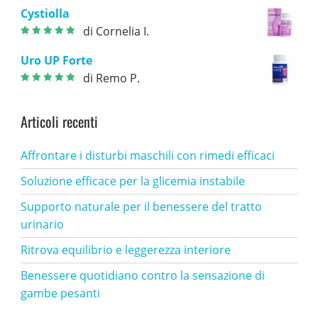
3
su 5
Cystiolla
di Cornelia I.
Valutato
5
su
5
Uro UP Forte
di Remo P.
Valutato
5
su
5
Articoli recenti
Affrontare i disturbi maschili con rimedi efficaci
Soluzione efficace per la glicemia instabile
Supporto naturale per il benessere del tratto
urinario
Ritrova equilibrio e leggerezza interiore
Benessere quotidiano contro la sensazione di
gambe pesanti