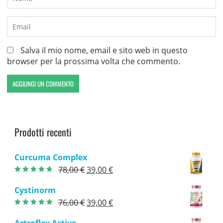
Salva il mio nome, email e sito web in questo
browser per la prossima volta che commento.
Prodotti recenti
Curcuma Complex
Il
Il
78,00
€
39,00
€
Valutato
4.40
prezzo
prezzo
su 5
Cystinorm
originale
attuale
Il
Il
76,00
€
39,00
€
era:
è:
Valutato
4.50
prezzo
prezzo
su 5
78,00 €.
39,00 €.