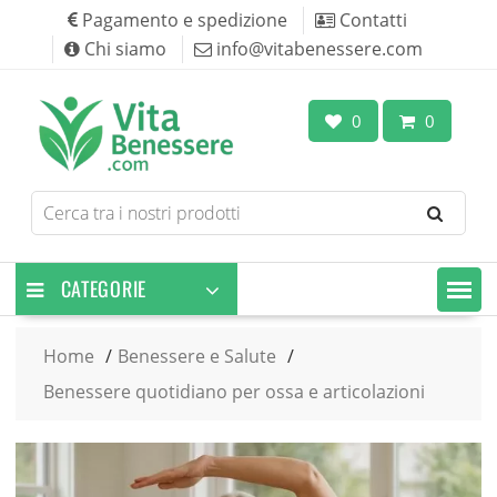
Skip
Pagamento e spedizione
Contatti
to
Chi siamo
info@vitabenessere.com
content
0
0
Search
for
products
CATEGORIE
Home
Benessere e Salute
Benessere quotidiano per ossa e articolazioni