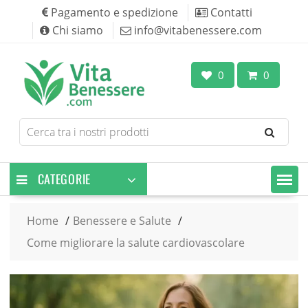
Skip
Pagamento e spedizione
Contatti
to
Chi siamo
info@vitabenessere.com
content
0
0
Search
for
products
CATEGORIE
Home
Benessere e Salute
Come migliorare la salute cardiovascolare