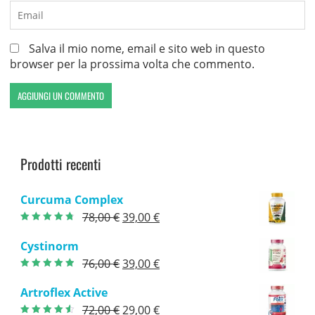
Salva il mio nome, email e sito web in questo
browser per la prossima volta che commento.
Prodotti recenti
Curcuma Complex
Il
Il
78,00
€
39,00
€
Valutato
4.40
prezzo
prezzo
su 5
Cystinorm
originale
attuale
Il
Il
76,00
€
39,00
€
era:
è:
Valutato
4.50
prezzo
prezzo
su 5
78,00 €.
39,00 €.
Artroflex Active
originale
attuale
Il
Il
72,00
€
29,00
€